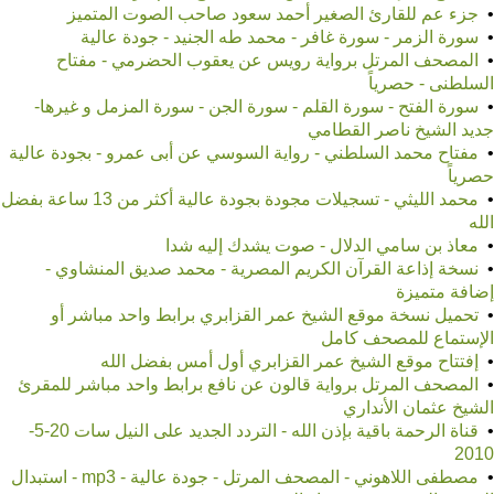
•
جزء عم للقارئ الصغير أحمد سعود صاحب الصوت المتميز
•
سورة الزمر - سورة غافر - محمد طه الجنيد - جودة عالية
•
المصحف المرتل برواية رويس عن يعقوب الحضرمي - مفتاح
السلطنى - حصرياً
•
سورة الفتح - سورة القلم - سورة الجن - سورة المزمل و غيرها-
جديد الشيخ ناصر القطامي
•
مفتاح محمد السلطني - رواية السوسي عن أبى عمرو - بجودة عالية
حصرياً
•
محمد الليثي - تسجيلات مجودة بجودة عالية أكثر من 13 ساعة بفضل
الله
•
معاذ بن سامي الدلال - صوت يشدك إليه شدا
•
نسخة إذاعة القرآن الكريم المصرية - محمد صديق المنشاوي -
إضافة متميزة
•
تحميل نسخة موقع الشيخ عمر القزابري برابط واحد مباشر أو
الإستماع للمصحف كامل
•
إفتتاح موقع الشيخ عمر القزابري أول أمس بفضل الله
•
المصحف المرتل برواية قالون عن نافع برابط واحد مباشر للمقرئ
الشيخ عثمان الأنداري
•
قناة الرحمة باقية بإذن الله - التردد الجديد على النيل سات 20-5-
2010
•
مصطفى اللاهوني - المصحف المرتل - جودة عالية - mp3 - استبدال