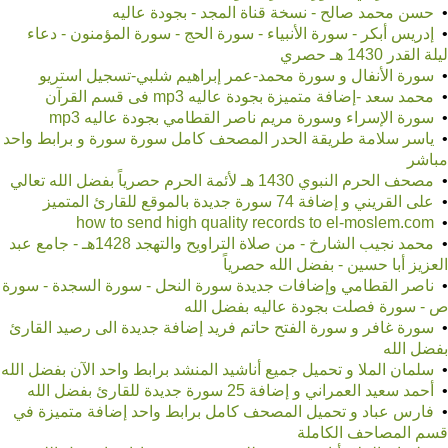
•
حسن محمد صالح - نسخة قناة المجد - بجودة عاليه
•
إدريس أبكر - سورة الأنبياء - سورة الحج - سورة المؤمنون - دعاء
ليلة القدر 1430 هـ حصري
•
سورة الأنفال و سورة محمد-عمر إبراهيم شلبي-تسجيل استريو
•
محمد سعد -إضافة متميزة بجودة عاليه mp3 فى قسم القرآن
•
سورة الإسراء وسورة مريم ناصر القطامي بجودة عاليه mp3
•
ياسر سلامة طريقة الحدر المصحف كامل سورة سورة و برابط واحد
مباشر
•
مصحف الحرم النبوي 1430 هـ لأئمة الحرم حصرياً بفضل الله تعالي
•
على القريني و إضافة 74 سورة جديدة بالموقع للقارئ المتميز
•
how to send high quality records to el-moslem.com
•
محمد نجيب الشارخ - من صلاة التراويح والتهجد 1428هـ - جامع عبد
العزيز أبا حسين - بفضل الله حصرياً
•
ناصر القطامي وإضافات جديدة سورة النحل - سورة السجدة - سورة
ص - سورة فصلت بجودة عاليه بفضل الله
•
سورة غافر و سورة الفتح حاتم فريد إضافة جديدة الى رصيد القارئ
بفضل الله
•
سلمان الملا و تحميل جميع أناشيد المنشد برابط واحد الآن بفضل الله
•
أحمد سعيد العمراني و إضافة 25 سورة جديدة للقارئ بفضل الله
•
فارس عباد و تحميل المصحف كامل برابط واحد إضافة متميزة في
قسم المصاحف الكاملة