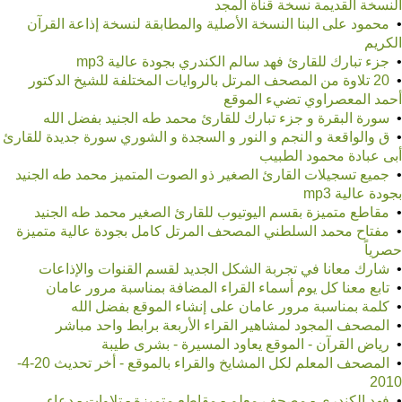
النسخة القديمة نسخة قناة المجد
•
محمود على البنا النسخة الأصلية والمطابقة لنسخة إذاعة القرآن
الكريم
•
جزء تبارك للقارئ فهد سالم الكندري بجودة عالية mp3
•
20 تلاوة من المصحف المرتل بالروايات المختلفة للشيخ الدكتور
أحمد المعصراوي تضيء الموقع
•
سورة البقرة و جزء تبارك للقارئ محمد طه الجنيد بفضل الله
•
ق والواقعة و النجم و النور و السجدة و الشوري سورة جديدة للقارئ
أبى عبادة محمود الطبيب
•
جميع تسجيلات القارئ الصغير ذو الصوت المتميز محمد طه الجنيد
بجودة عالية mp3
•
مقاطع متميزة بقسم اليوتيوب للقارئ الصغير محمد طه الجنيد
•
مفتاح محمد السلطني المصحف المرتل كامل بجودة عالية متميزة
حصرياً
•
شارك معانا في تجربة الشكل الجديد لقسم القنوات والإذاعات
•
تابع معنا كل يوم أسماء القراء المضافة بمناسبة مرور عامان
•
كلمة بمناسبة مرور عامان على إنشاء الموقع بفضل الله
•
المصحف المجود لمشاهير القراء الأربعة برابط واحد مباشر
•
رياض القرآن - الموقع يعاود المسيرة - بشرى طيبة
•
المصحف المعلم لكل المشايخ والقراء بالموقع - أخر تحديث 20-4-
2010
•
فهد الكندري - مصحف معلم - مقاطع متميزة - تلاوات - دعاء