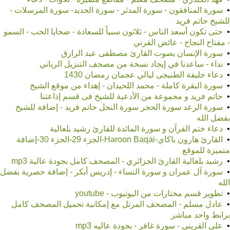
•
سورة المنافقون - سورة المدثر - سورة الحديد- سورة المرسلات -
للشيخ حاتم فريد
•
حتى تكون أسعد الناس - ثلاثون سبباً للسعادة - ضحايا الحب - السمو
- مفتاح النجاح - عائض القرني
•
سورة الإنسان بصوت القارئ مصطفى عبد الرازق
•
نداء - ساعدنا في إيجاد نسخة من مصحف التنزيل الرباني
•
دعاء خليفة الطنيجى ليالي عجمان رمضان 1430
•
سورة البقرة كاملة - محمد اللحيدان - إهداء من موقع الشيخ
•
حاتم فريد و مجموعة من الأدعية للشيخ فى قسم إذاعتنا
•
سورة الرعد سورة الحجر سورة النحل حاتم فريد - إضافة للشيخ
بفضل الله
•
دعاء ختم القرآن و سورة المائدة للقارئ رشيد بلعالية
•
القارئ هارون باكاي-Haroon Baqai-الجزء 29-الجزء 30-إضافة
متميزة للموقع
•
رشيد بلعالية القارئ الجزائري - المصحف كامل بجودة عالية mp3
•
سورة آل عمران و سورة النساء - إدريس أبكر - إضافة حصرية بفضل
الله
•
تطوير قسم مختارات من اليوتيوب - youtube
•
عادل مسلم - المصحف المرتل مع إمكانية تحميل المصحف كامل
برابط واحد مباشر
•
على القريني - سورة غافر - بجودة عاليه mp3