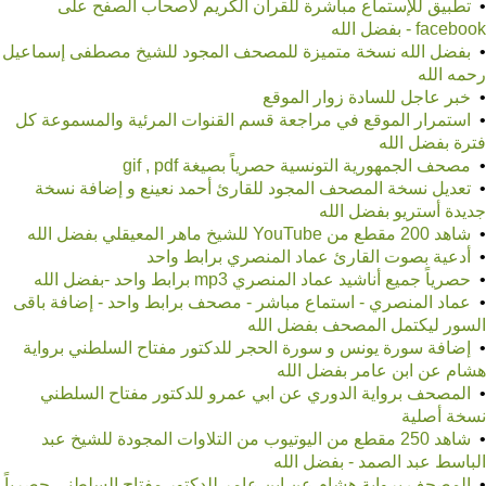
•
تطبيق للإستماع مباشرة للقرآن الكريم لاصحاب الصفح على
facebook - بفضل الله
•
بفضل الله نسخة متميزة للمصحف المجود للشيخ مصطفى إسماعيل
رحمه الله
•
خبر عاجل للسادة زوار الموقع
•
استمرار الموقع في مراجعة قسم القنوات المرئية والمسموعة كل
فترة بفضل الله
•
مصحف الجمهورية التونسية حصرياً بصيغة gif , pdf
•
تعديل نسخة المصحف المجود للقارئ أحمد نعينع و إضافة نسخة
جديدة أستريو بفضل الله
•
شاهد 200 مقطع من YouTube للشيخ ماهر المعيقلي بفضل الله
•
أدعية بصوت القارئ عماد المنصري برابط واحد
•
حصرياً جميع أناشيد عماد المنصري mp3 برابط واحد -بفضل الله
•
عماد المنصري - استماع مباشر - مصحف برابط واحد - إضافة باقى
السور ليكتمل المصحف بفضل الله
•
إضافة سورة يونس و سورة الحجر للدكتور مفتاح السلطني برواية
هشام عن ابن عامر بفضل الله
•
المصحف برواية الدوري عن ابي عمرو للدكتور مفتاح السلطني
نسخة أصلية
•
شاهد 250 مقطع من اليوتيوب من التلاوات المجودة للشيخ عبد
الباسط عبد الصمد - بفضل الله
•
المصحف برواية هشام عن ابن عامر للدكتور مفتاح السلطني حصرياً