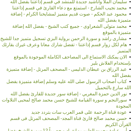
•
سليمان الملا وأناشيد جديدة للمنشد في قسم إذاعتنا بفضل الله
•
محمد نجيب الشارخ - استمتع مع دعاء القارئ في قسم إذاعتنا
•
محمود عبد الحكم - صوت قديم متميز لمشايخنا الكرام - إضافة
متميزة بفضل الله
•
محمد متولى الشعراوى - جميع كتب الشيخ - بفضل الله إضافة
متميزة بالموقع
•
مشارى راشد و سورة الرحمن برواية البزي تسجيل متميز جدا للشيخ
•
هام لكل زوار قسم إذاعتنا - تفضل شارك معانا وعرف غيرك بقارئك
المتميز
•
الان يمكنك الاستماع الى المصاحف الكاملة الموجودة بالموقع
بإستخدام الفلاش بلير
•
عبد الرزاق بن عبطان الدليمى - المصحف المرتل - إضافة متميزة
بفضل الله
•
كتاب أصحاب الرسول صلى الله عليه وسلم إضافة متميزة بفضل
الله سارع بالتحميل
•
نور الدين حمزة المغربي - إضافة سور جديدة للقارئ بفضل الله
•
سورالنجم و سورة القيامة للشيخ حسن محمد صالح لمحبى التلاوات
المجودة
•
عودة قناة الرحمة على قمر العرب سات بتردد جديد
•
حسن محمد صالح قارئ قناة المجد- المصحف المرتل فى قسم
القرآن الكريم
•
أبى عبادة محمود الطبيب - إنفراد و حصرياً 12 سورة للشيخ بفضل