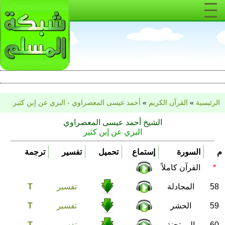
الرئيسية
»
القرآن الكريم
»
أحمد عيسى المعصراوي - البزي عن إبن كثير
الشيخ أحمد عيسى المعصراوي
البزي عن إبن كثير
م
السورة
إستماع
تحميل
تفسير
ترجمة
*
القرآن كاملاً
58
المجادلة
تفسير
T
59
الحشر
تفسير
T
60
الممتحنة
تفسير
T