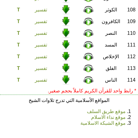
108
الكوثر
تفسير
T
109
الكافرون
تفسير
T
110
النصر
تفسير
T
111
المسد
تفسير
T
112
الإخلاص
تفسير
T
113
الفلق
تفسير
T
114
الناس
تفسير
T
* رابط واحد للقرآن الكريم كاملاً بحجم صغير.
المواقع الأسلامية التي تدرج تلاوات الشيخ
موقع طريق السلف
موقع نداء الاسلام
موقع الشبكة الاسلامية