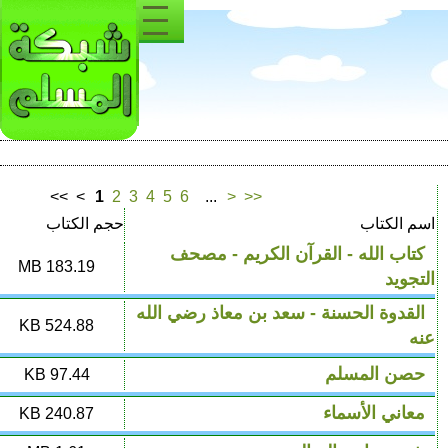
<<
<
1
2
3
4
5
6
...
>
>>
حجم الكتاب
مرات التحميل
رآن الكريم - مصحف
5945
183.19 MB
 سعد بن معاذ رضي الله
2520
524.88 KB
4389
97.44 KB
3935
240.87 KB