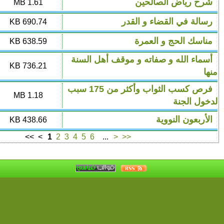
لحين
4834
1.61 MB
 و القدر
2092
690.74 KB
لعمرة
2016
638.59 KB
اته و موقف أهل السنة
2387
736.21 KB
فرص كسب الثواب وأكثر من 175 سبب
5329
1.18 MB
3453
438.66 KB
<<
<
1
2
3
4
5
6
...
>
>>